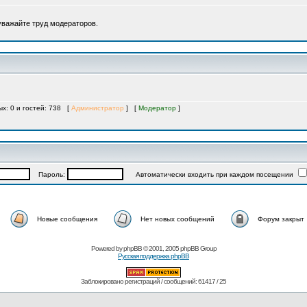
 уважайте труд модераторов.
ых: 0 и гостей: 738 [
Администратор
] [
Модератор
]
Пароль:
Автоматически входить при каждом посещении
Новые сообщения
Нет новых сообщений
Форум закрыт
Powered by
phpBB
© 2001, 2005 phpBB Group
Русская поддержка phpBB
Заблокировано регистраций / сообщений: 61417 / 25