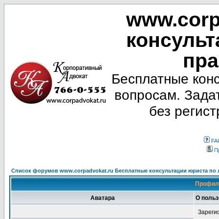
www.corp
консульт
пра
Бесплатные кон
вопросам. Зада
без регист
FA
П
Список форумов www.corpadvokat.ru Бесплатные консультации юриста п
Профиль
Аватара
О польз
Зареги