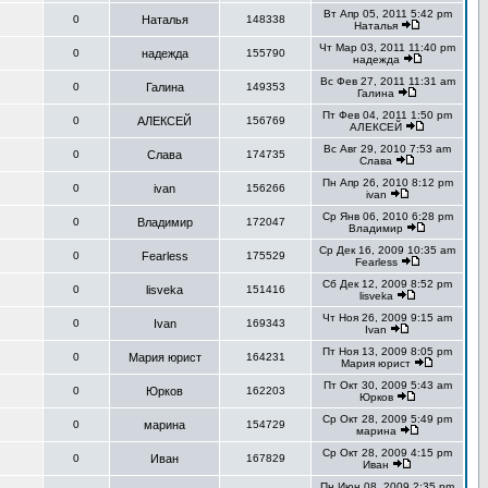
Вт Апр 05, 2011 5:42 pm
0
Наталья
148338
Наталья
Чт Мар 03, 2011 11:40 pm
0
надежда
155790
надежда
Вс Фев 27, 2011 11:31 am
0
Галина
149353
Галина
Пт Фев 04, 2011 1:50 pm
0
АЛЕКСЕЙ
156769
АЛЕКСЕЙ
Вс Авг 29, 2010 7:53 am
0
Слава
174735
Слава
Пн Апр 26, 2010 8:12 pm
0
ivan
156266
ivan
Ср Янв 06, 2010 6:28 pm
0
Владимир
172047
Владимир
Ср Дек 16, 2009 10:35 am
0
Fearless
175529
Fearless
Сб Дек 12, 2009 8:52 pm
0
lisveka
151416
lisveka
Чт Ноя 26, 2009 9:15 am
0
Ivan
169343
Ivan
Пт Ноя 13, 2009 8:05 pm
0
Мария юрист
164231
Мария юрист
Пт Окт 30, 2009 5:43 am
0
Юрков
162203
Юрков
Ср Окт 28, 2009 5:49 pm
0
марина
154729
марина
Ср Окт 28, 2009 4:15 pm
0
Иван
167829
Иван
Пн Июн 08, 2009 2:35 pm