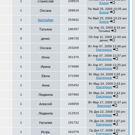
1
станислав
228515
Елена
Пн Май 25, 2009 10:35 am
1
Оксана
269618
Елена
Пн Май 25, 2009 10:24 am
1
Nurmuhan
253932
Елена
Ср Апр 15, 2009 9:10 am
0
Татьяна
190357
Татьяна
Сб Апр 11, 2009 11:43 am
0
денис
188735
денис
Вт Апр 07, 2009 12:48 pm
1
Оксана
253205
Екатерина
Вт Апр 07, 2009 12:37 pm
1
Инна
351370
Екатерина
Вт Апр 07, 2009 12:25 pm
1
Ирина
274986
Екатерина
Вт Мар 24, 2009 2:45 pm
1
Elena
272399
Екатерина
Вт Мар 24, 2009 2:43 pm
1
Анна
255452
Екатерина
Вт Мар 24, 2009 2:42 pm
1
Людмила
267960
Екатерина
Вт Мар 17, 2009 11:07 pm
1
Алексей
248956
Виктория
Пн Дек 22, 2008 7:00 pm
1
Людмила
212523
Екатерина
Пт Дек 19, 2008 6:47 pm
1
Наталия
191732
Екатерина
Ср Дек 17, 2008 1:00 pm
1
Игорь
262076
Екатерина