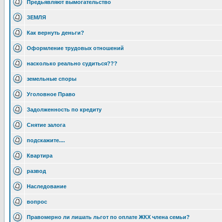
Предьявляют вымогательство
ЗЕМЛЯ
Как вернуть деньги?
Оформление трудовых отношений
насколько реально судиться???
земельные споры
Уголовное Право
Задолженность по кредиту
Снятие залога
подскажите....
Квартира
развод
Наследование
вопрос
Правомерно ли лишать льгот по оплате ЖКХ члена семьи?