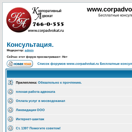
www.corpadvo
Бесплатные консуль
Консультация.
Модератор:
admin
Сейчас этот форум просматривают: Нет
Список форумов www.corpadvokat.ru Бесплатные консу
Прилеплена:
Обязательно к прочтению.
плохая работа адвоката
Оплата услуг в мосводоканал
Ликвидация ООО
Интернет-шантаж
Ст. 139? Помогите советом!