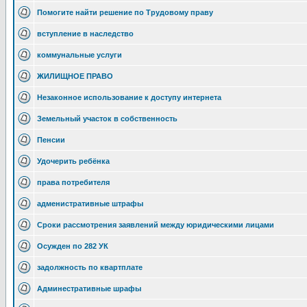
Помогите найти решение по Трудовому праву
вступление в наследство
коммунальные услуги
ЖИЛИЩНОЕ ПРАВО
Незаконное использование к доступу интернета
Земельный участок в собственность
Пенсии
Удочерить ребёнка
права потребителя
адменистративные штрафы
Сроки рассмотрения заявлений между юридическими лицами
Осужден по 282 УК
задолжность по квартплате
Админестративные шрафы