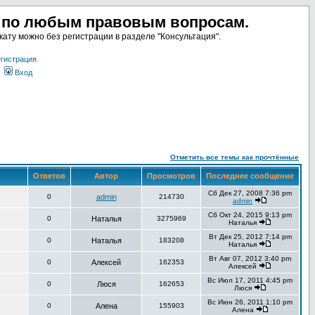
а по любым правовым вопросам.
ату можно без регистрации в разделе "Консультация".
гистрация
Вход
Отметить все темы как прочтённые
Ответов
Автор
Просмотров
Последнее сообщение
Сб Дек 27, 2008 7:36 pm
0
admin
214730
admin
Сб Окт 24, 2015 9:13 pm
0
Наталья
3275969
Наталья
Вт Дек 25, 2012 7:14 pm
0
Наталья
183208
Наталья
Вт Авг 07, 2012 3:40 pm
0
Алексей
162353
Алексей
Вс Июл 17, 2011 4:45 pm
0
Люся
162653
Люся
Вс Июн 26, 2011 1:10 pm
0
Алена
155903
Алена