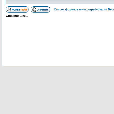
Список форумов www.corpadvokat.ru Бе
Страница
1
из
1