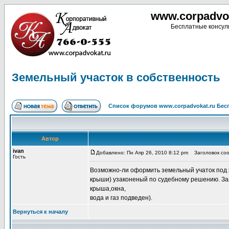
www.corpadvo
Бесплатные консуль
Земельный участок в собственность
Список форумов www.corpadvokat.ru Бе
Автор
ivan
Добавлено: Пн Апр 26, 2010 8:12 pm
Заголовок сооб
Гость
Возможно-ли оформить земельный учаток под жи
крыши) узаконеный по судебному решению. Зая
крыша,окна,
вода и газ подведен).
Вернуться к началу