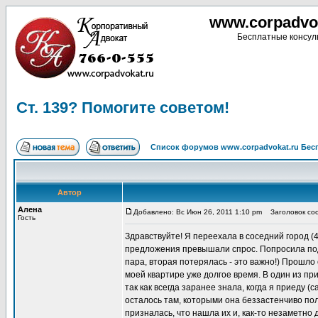
www.corpadvo
Бесплатные консуль
Ст. 139? Помогите советом!
Список форумов www.corpadvokat.ru Бе
Автор
Алена
Добавлено: Вс Июн 26, 2011 1:10 pm
Заголовок соо
Гость
Здравствуйте! Я переехала в соседний город (4
предложения превышали спрос. Попросила подру
пара, вторая потерялась - это важно!) Прошло
моей квартире уже долгое время. В один из при
так как всегда заранее знала, когда я приеду 
осталось там, которыми она беззастенчиво пол
призналась, что нашла их и, как-то незаметно