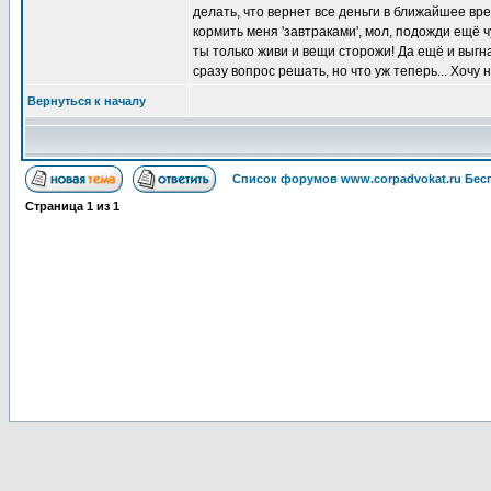
делать, что вернет все деньги в ближайшее вре
кормить меня 'завтраками', мол, подожди ещё чу
ты только живи и вещи сторожи! Да ещё и выгна
сразу вопрос решать, но что уж теперь... Хочу
Вернуться к началу
Список форумов www.corpadvokat.ru Бе
Страница
1
из
1