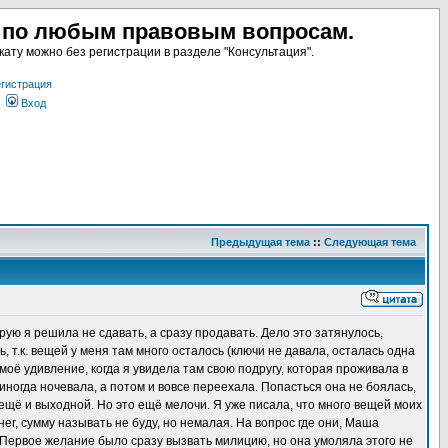
а по любым правовым вопросам.
ату можно без регистрации в разделе "Консультация".
гистрация
Вход
Предыдущая тема
::
Следующая тема
рую я решила не сдавать, а сразу продавать. Дело это затянулось,
 т.к. вещей у меня там много осталось (ключи не давала, осталась одна
моё удивление, когда я увидела там свою подругу, которая проживала в
 иногда ночевала, а потом и вовсе переехала. Попасться она не боялась,
а ещё и выходной. Но это ещё мелочи. Я уже писала, что много вещей моих
ег, сумму называть не буду, но немалая. На вопрос где они, Маша
. Первое желание было сразу вызвать милицию, но она умоляла этого не