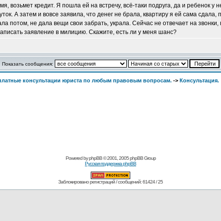
мя, возьмет кредит. Я пошла ей на встречу, всё-таки подруга, да и ребенок у
ток. А затем и вовсе заявила, что денег не брала, квартиру я ей сама сдала, п
ла потом, не дала вещи свои забрать, украла. Сейчас не отвечает на звонки,
 написать заявление в милицию. Скажите, есть ли у меня шанс?
Показать сообщения:
сплатные консультации юриста по любым правовым вопросам.
->
Консультация.
Powered by
phpBB
© 2001, 2005 phpBB Group
Русская поддержка phpBB
Заблокировано регистраций / сообщений: 61424 / 25