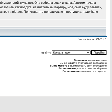
 неё маленький, мужа нет. Она собрала вещи и ушла. А потом начала
озволила, как подруге, не платить за квартиру, мол, сама буду платить,
 встреч избегает. Понимаю, что неправильно я поступила, надо было
Часовой пояс: GMT + 3
Перейти:
Вы
можете
начинать темы
Вы
не можете
отвечать на сообщения
Вы
не можете
редактировать свои сообщения
Вы
не можете
удалять свои сообщения
Вы
не можете
голосовать в опросах