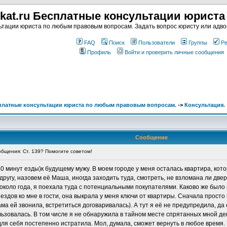
kat.ru Бесплатные консультации юрист
тации юриста по любым правовым вопросам. Задать вопрос юристу или адвок
FAQ
Поиск
Пользователи
Группы
Ре
Профиль
Войти и проверить личные сообщения
сплатные консультации юриста по любым правовым вопросам.
->
Консультация.
Сообщение
бщения: Ст. 139? Помогите советом!
0 минут езды)к будущему мужу. В моем городе у меня осталась квартира, кото
гу, назовем её Маша, иногда заходить туда, смотреть, не взломана ли дверь,
 около года, я поехала туда с потенциальными покупателями. Каково же было 
ездов ко мне в гости, она выкрала у меня ключи от квартиры. Сначала просто
(сама ей звонила, встретиться договаривалась). А тут я её не предупредила, д
ьзовалась. В том числе я не обнаружила в тайном месте спрятанных мной ден
 для себя постепенно истратила. Мол, думала, сможет вернуть в любое время