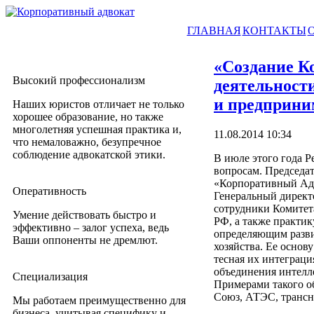
ГЛАВНАЯ
КОНТАКТЫ
«Создание К
Высокий профессионализм
деятельност
и предприни
Наших юристов отличает не только
хорошее образование, но также
многолетняя успешная практика и,
11.08.2014 10:34
что немаловажно, безупречное
соблюдение адвокатской этики.
В июле этого года 
вопросам. Председа
«Корпоративный Адв
Оперативность
Генеральный директ
сотрудники Комитет
Умение действовать быстро и
РФ, а также практи
эффективно – залог успеха, ведь
определяющим разви
Ваши оппоненты не дремлют.
хозяйства. Ее основ
тесная их интеграци
объединения интелле
Специализация
Примерами такого 
Союз, АТЭС, транс
Мы работаем преимущественно для
бизнеса, учитывая специфику и