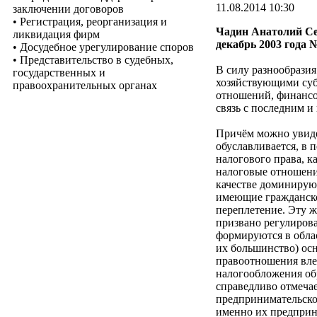
11.08.2014 10:30
заключении договоров
• Регистрация, реорганизация и
Чадин Анатолий Сер
ликвидация фирм
декабрь 2003 года №
• Досудебное урегулирование споров
• Представительство в судебных,
В силу разнообрази
государственных и
хозяйствующими суб
правоохранительных органах
отношений, финансов
связь с последним и
Причём можно увидет
обуславливается, в 
налогового права, к
налоговые отношени
качестве доминирую
имеющие гражданско
переплетение. Эту ж
призвано регулиров
формируются в облас
их большинство) ос
правоотношения вле
налогообложения обр
справедливо отмечае
предпринимательско
именно их предприн