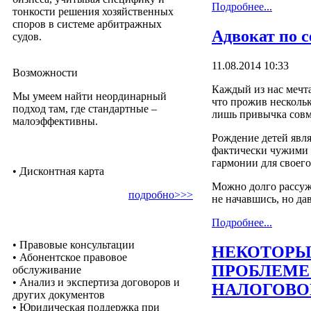
Подробнее...
тонкости решения хозяйственных
споров в системе арбитражных
Адвокат по 
судов.
11.08.2014 10:33
Возможности
Каждый из нас мечта
Мы умеем найти неординарный
что прожив нескольк
подход там, где стандартные –
лишь привычка совм
малоэффективны.
Рождение детей явля
фактически чужими л
гармонии для своего
• Дисконтная карта
Можно долго рассужд
подробно>>>
не начавшись, но да
Подробнее...
• Правовые консультации
НЕКОТОРЫ
• Абонентское правовое
ПРОБЛЕМЕ
обслуживание
• Анализ и экспертиза договоров и
НАЛОГОВО
других документов
• Юридическая поддержка при