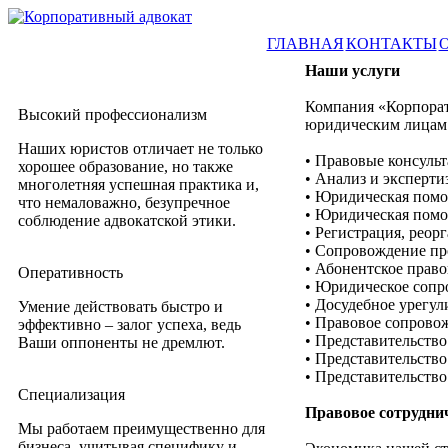
ГЛАВНАЯ
КОНТАКТЫ
Наши услуги
Компания «Корпорат
Высокий профессионализм
юридическим лицам 
Наших юристов отличает не только
• Правовые консуль
хорошее образование, но также
• Анализ и эксперти
многолетняя успешная практика и,
• Юридическая помо
что немаловажно, безупречное
• Юридическая помо
соблюдение адвокатской этики.
• Регистрация, реор
• Сопровождение пр
• Абонентское прав
Оперативность
• Юридическое сопр
• Досудебное урегу
Умение действовать быстро и
• Правовое сопрово
эффективно – залог успеха, ведь
• Представительство
Ваши оппоненты не дремлют.
• Представительств
• Представительств
Специализация
Правовое сотруднич
Мы работаем преимущественно для
бизнеса, учитывая специфику и