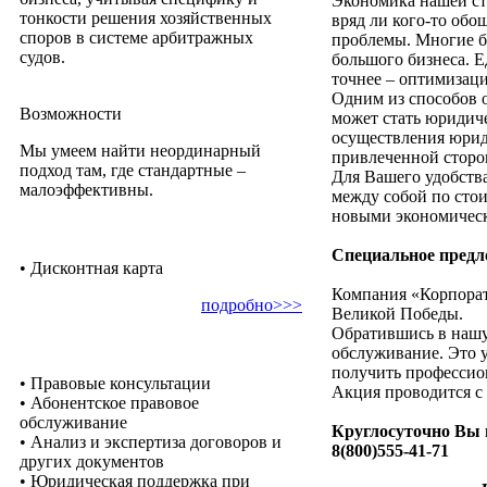
Экономика нашей ст
тонкости решения хозяйственных
вряд ли кого-то об
споров в системе арбитражных
проблемы. Многие б
судов.
большого бизнеса. Е
точнее – оптимизаци
Одним из способов о
Возможности
может стать юридичес
осуществления юрид
Мы умеем найти неординарный
привлеченной сторо
подход там, где стандартные –
Для Вашего удобств
малоэффективны.
между собой по стои
новыми экономическ
Специальное предл
• Дисконтная карта
Компания «Корпора
подробно>>>
Великой Победы.
Обратившись в нашу
обслуживание. Это 
получить профессио
• Правовые консультации
Акция проводится с 
• Абонентское правовое
обслуживание
Круглосуточно Вы 
• Анализ и экспертиза договоров и
8(800)555-41-71
других документов
• Юридическая поддержка при